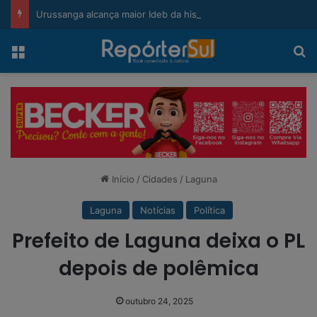
modal-check
Urussanga alcança maior Ideb da história e sobe 22 posições em Santa Catarina
Menu
Pr
Início
/
Cidades
/
Laguna
Laguna
Notícias
Política
Prefeito de Laguna deixa o PL
depois de polêmica
outubro 24, 2025