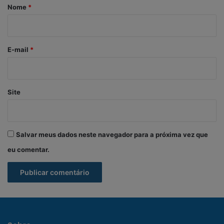
r
Nome
*
i
o
*
E-mail
*
Site
Salvar meus dados neste navegador para a próxima vez que
eu comentar.