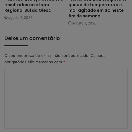
resultados na etapa
queda de temperatura e
Regional Sul da Olesc
mar agitado em SC neste
fim de semana
agosto 7, 2026
agosto 7, 2026
Deixe um comentário
O seu endereço de e-mail não será publicado.
Campos
obrigatórios são marcados com
*
C
o
m
e
n
t
á