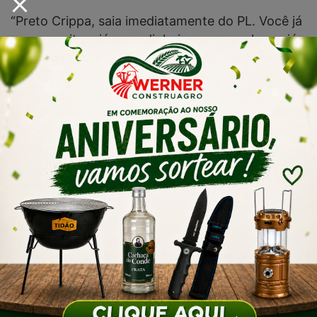
“Preto Crippa, saia imediatamente do PL. Você já
se aproveitou, já usou dinheiro para se eleger, já
usou do prestígio do 22, agora seja homem e
saia do PL”, declarou Zanatta durante a live.
O deputado estadual Jessé Lopes, também do
PL, reforçou as críticas e chegou a defender a
expulsão do prefeito do partido. O deputado
federal Zé Trovão também criticou duramente o
prefeito de Laguna.
Fonte: Diário do Sul