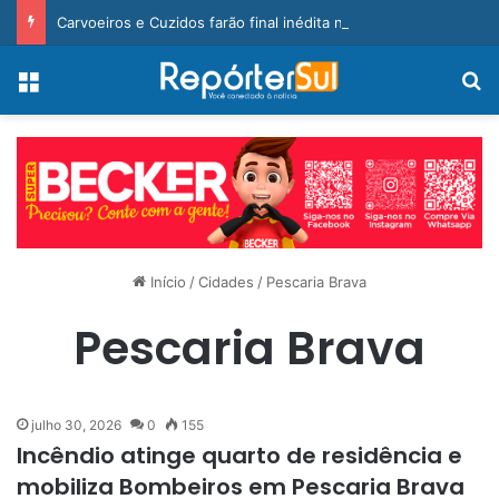
Carvoeiros e Cuzidos farão final inédita na Taça Cegero 2026
Menu
Pr
Início
/
Cidades
/
Pescaria Brava
Pescaria Brava
julho 30, 2026
0
155
Incêndio atinge quarto de residência e
mobiliza Bombeiros em Pescaria Brava