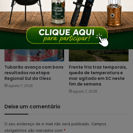
Praça da Igreja Matriz e
posições em Santa
comércio aberto até as
Catarina
17h
agosto 7, 2026
agosto 7, 2026
Tubarão avança com bons
Frente fria traz temporais,
resultados na etapa
queda de temperatura e
Regional Sul da Olesc
mar agitado em SC neste
fim de semana
agosto 7, 2026
agosto 7, 2026
Deixe um comentário
O seu endereço de e-mail não será publicado.
Campos
obrigatórios são marcados com
*