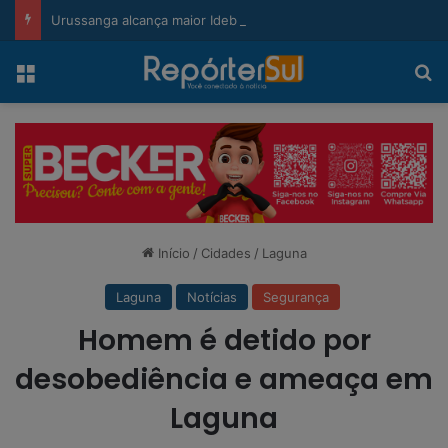
modal-check
Urussanga alcança maior Ideb da história e sobe 22 posições em Santa Catarina
Menu
Pr
Início
/
Cidades
/
Laguna
Laguna
Notícias
Segurança
Homem é detido por
desobediência e ameaça em
Laguna