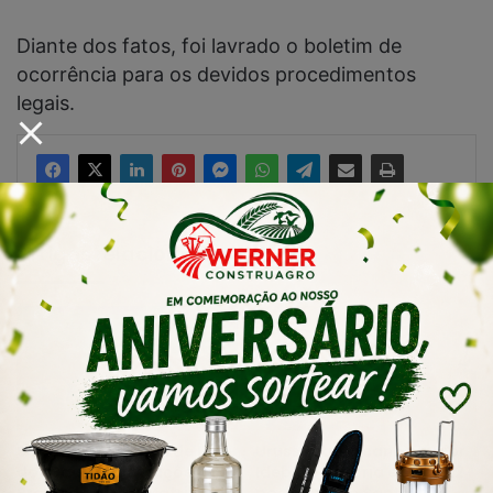
Diante dos fatos, foi lavrado o boletim de
ocorrência para os devidos procedimentos
legais.
Artigos relacionados
Sábado D especial de Dia
Urussanga alcança maior
dos Pais terá atrações na
Ideb da história e sobe 22