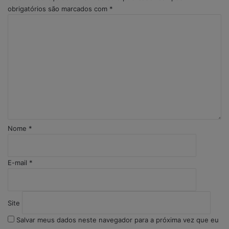
obrigatórios são marcados com
*
C
o
m
e
n
t
á
r
i
o
Nome
*
*
E-mail
*
Site
Salvar meus dados neste navegador para a próxima vez que eu