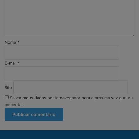
n
t
á
r
i
o
Nome
*
*
E-mail
*
Site
Salvar meus dados neste navegador para a próxima vez que eu
comentar.