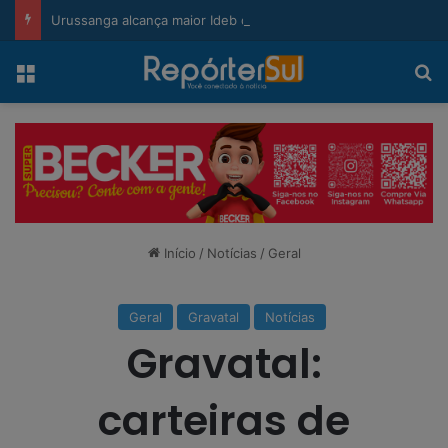
modal-check
Urussanga alcança maior Ideb da história e sobe 22 posições em Santa Catarina
Menu
Pr
Início
/
Notícias
/
Geral
Geral
Gravatal
Notícias
Gravatal:
carteiras de