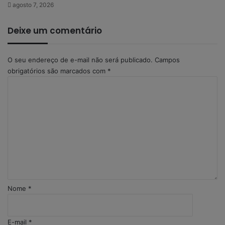
agosto 7, 2026
Deixe um comentário
O seu endereço de e-mail não será publicado.
Campos
obrigatórios são marcados com
*
C
o
m
e
n
t
á
r
i
o
Nome
*
*
E-mail
*