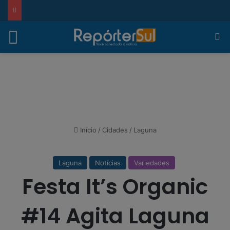
modal-check
Menu
Pr
Início
/
Cidades
/
Laguna
Laguna
Notícias
Variedades
Festa It’s Organic
#14 Agita Laguna