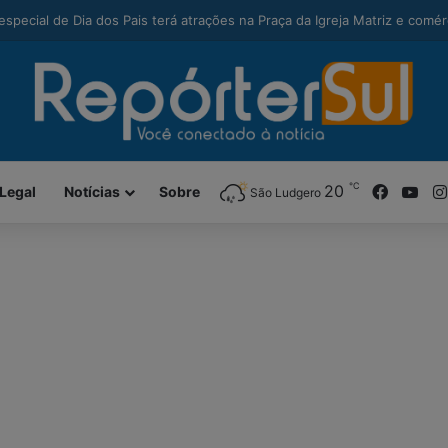
modal-check
alcança maior Ideb da história e sobe 22 posições em Santa Catarina
℃
Facebo
You
20
Legal
Notícias
Sobre
São Ludgero