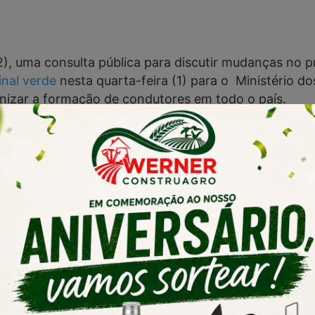
 (2), uma consulta pública para discutir mudanças n
inal verde
nesta quarta-feira (1) para o Ministério d
rnizar a formação de condutores em todo o país.
ilitação pode chegar a R$ 3,2 mil. A expectativa do 
nto mais acessível e ajudando a diminuir o número d
m autoescola ficará disponível por 30 dias na plata
Continua após anúncio