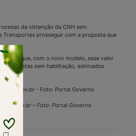
o processo da obtenção da CNH sem
os Transportes prosseguir com a proposta que
governo é que, com o novo modelo, esse valor
e motoristas sem habilitação, estimados
forma Gov.br – Foto: Portal Governo