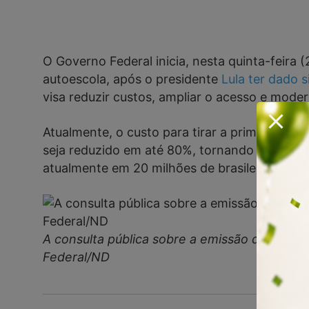
O Governo Federal inicia, nesta quinta-feira
autoescola, após o presidente
Lula ter dado s
visa reduzir custos, ampliar o acesso e mode
Atualmente, o custo para tirar a primeira hab
seja reduzido em até 80%, tornando o docume
atualmente em 20 milhões de brasileiros.
A consulta pública sobre a emissão da CNH se
Federal/ND