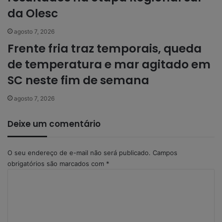
da Olesc
agosto 7, 2026
Frente fria traz temporais, queda
de temperatura e mar agitado em
SC neste fim de semana
agosto 7, 2026
Deixe um comentário
O seu endereço de e-mail não será publicado.
Campos
obrigatórios são marcados com
*
C
o
m
e
n