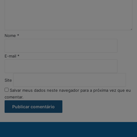
t
á
r
i
o
Nome
*
*
E-mail
*
Site
Salvar meus dados neste navegador para a próxima vez que eu
comentar.