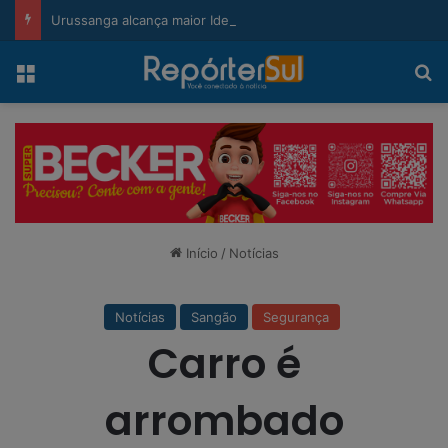
modal-check
Urussanga alcança maior Ideb da história e sobe 22 posições em Santa Catarina
Menu
Pr
Início
/
Notícias
Notícias
Sangão
Segurança
Carro é
arrombado