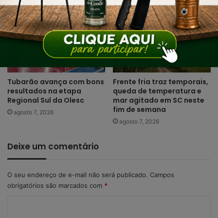
agosto 7, 2026
Tubarão avança com bons
Frente fria traz temporais,
resultados na etapa
queda de temperatura e
Regional Sul da Olesc
mar agitado em SC neste
fim de semana
agosto 7, 2026
agosto 7, 2026
Deixe um comentário
O seu endereço de e-mail não será publicado.
Campos
obrigatórios são marcados com
*
C
o