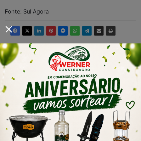
Fonte: Sul Agora
Artigos relacionados
Sábado D especial de Dia
Urussanga alcança maior
dos Pais terá atrações na
Ideb da história e sobe 22
Praça da Igreja Matriz e
posições em Santa
comércio aberto até as
Catarina
17h
agosto 7, 2026