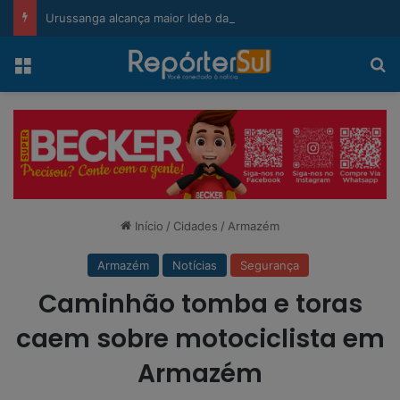
modal-check
Urussanga alcança maior Ideb da história e sobe 22 posições em Santa Catarina
Menu
Pr
Início
/
Cidades
/
Armazém
Armazém
Notícias
Segurança
Caminhão tomba e toras
caem sobre motociclista em
Armazém