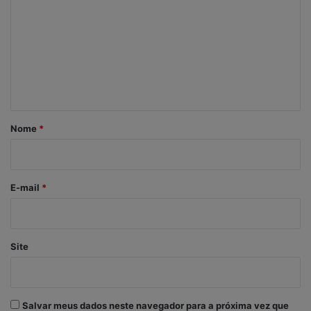
m
e
n
t
á
r
Nome
*
i
o
*
E-mail
*
Site
Salvar meus dados neste navegador para a próxima vez que