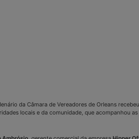
 Plenário da Câmara de Vereadores de Orleans recebe
idades locais e da comunidade, que acompanhou as d
êa Ambrósio
, gerente comercial da empresa
Hipper Of