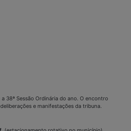
u a 38ª Sessão Ordinária do ano. O encontro
eliberações e manifestações da tribuna.
f
, (estacionamento rotativo no município).