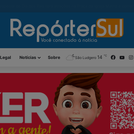
modal-check
alcança maior Ideb da história e sobe 22 posições em Santa Catarina
℃
Facebo
You
14
 Legal
Notícias
Sobre
São Ludgero