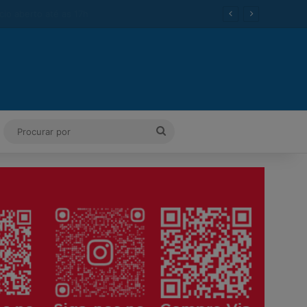
ok
Tube
Instagram
Procurar
por