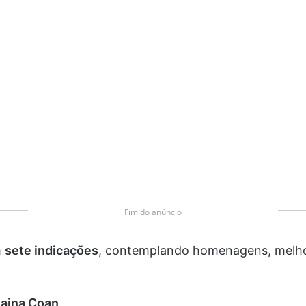
Fim do anúncio
m
sete indicações
, contemplando homenagens, melhor
naina Coan