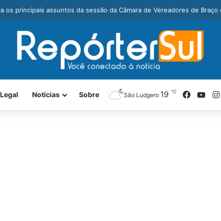
eiros e Cuzidos farão final inédita na Taça Cegero 2026
℃
Facebo
You
19
 Legal
Notícias
Sobre
São Ludgero