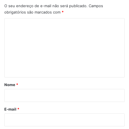
O seu endereço de e-mail não será publicado.
Campos
obrigatórios são marcados com
*
C
o
m
e
n
t
á
r
Nome
*
i
o
*
E-mail
*