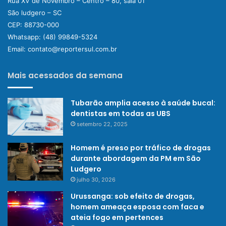
Rua XV de Novembro – Centro – 80, sala 01
São ludgero – SC
CEP: 88730-000
Whatsapp:
(48) 99849-5324
Email:
contato@reportersul.com.br
Mais acessados da semana
Tubarão amplia acesso à saúde bucal:
dentistas em todas as UBS
setembro 22, 2025
Homem é preso por tráfico de drogas
durante abordagem da PM em São
Ludgero
julho 30, 2026
Urussanga: sob efeito de drogas,
homem ameaça esposa com faca e
ateia fogo em pertences