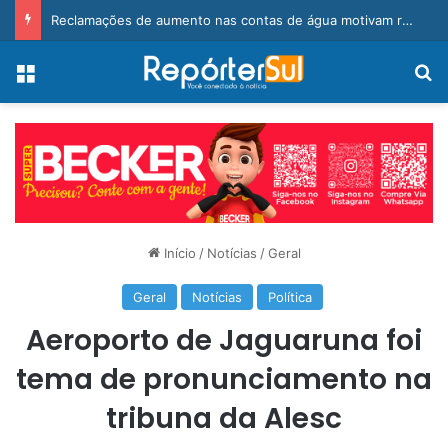
Reclamações de aumento nas contas de água motivam requerimento de vereador em BN
Menu
Pr
Início
/
Notícias
/
Geral
Geral
Notícias
Política
Aeroporto de Jaguaruna foi
tema de pronunciamento na
tribuna da Alesc