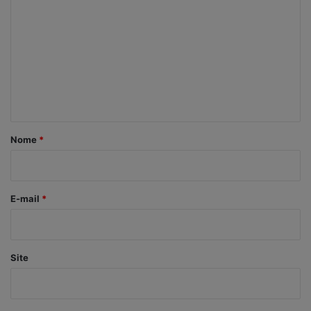
o
m
e
n
t
á
r
Nome
*
i
o
*
E-mail
*
Site