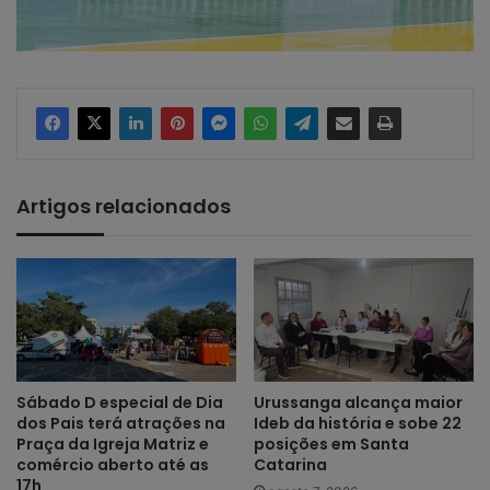
Artigos relacionados
Sábado D especial de Dia
Urussanga alcança maior
dos Pais terá atrações na
Ideb da história e sobe 22
Praça da Igreja Matriz e
posições em Santa
comércio aberto até as
Catarina
17h