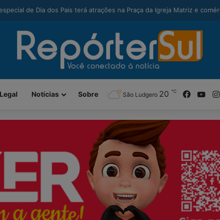
modal-check
alcança maior Ideb da história e sobe 22 posições em Santa Catarina
℃
Facebo
You
20
Legal
Notícias
Sobre
São Ludgero