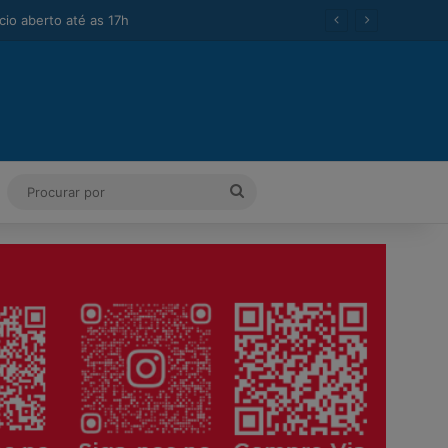
ok
Tube
Instagram
Procurar
por