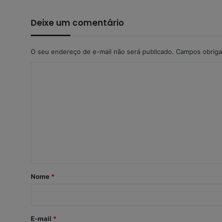
Deixe um comentário
O seu endereço de e-mail não será publicado.
Campos obriga
C
o
m
e
n
t
á
r
Nome
*
i
o
*
E-mail
*