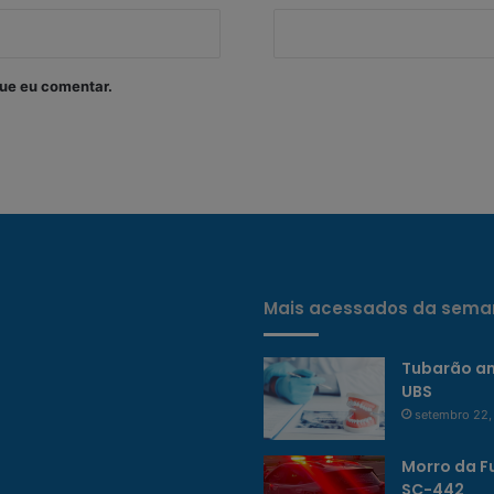
ue eu comentar.
Mais acessados da sema
Tubarão am
UBS
setembro 22,
Morro da F
SC-442