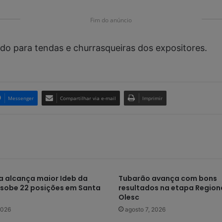
Fim do anúncio
do para tendas e churrasqueiras dos expositores.
Messenger
Compartilhar via e-mail
Imprimir
 alcança maior Ideb da
Tubarão avança com bons
e sobe 22 posições em Santa
resultados na etapa Regiona
Olesc
2026
agosto 7, 2026