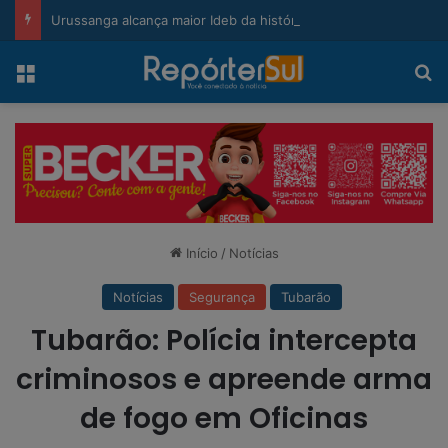
modal-check
Urussanga alcança maior Ideb da história e sobe 22 posições em Santa Catarina
Menu
Pr
Início
/
Notícias
Notícias
Segurança
Tubarão
Tubarão: Polícia intercepta
criminosos e apreende arma
de fogo em Oficinas