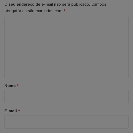
O seu endereço de e-mail não será publicado.
Campos
obrigatórios são marcados com
*
C
o
m
e
n
t
á
r
Nome
*
i
o
*
E-mail
*