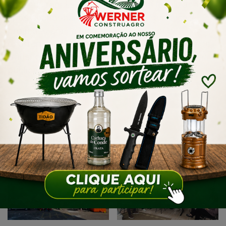
conseguiram escapar e não foram localizados
após abandonarem os objetos. A guarnição
procedeu com a lavratura do boletim de
ocorrência e tomou medidas administrativas de
trânsito relativas ao veículo abandonado na via
pública.
Artigos relacionados