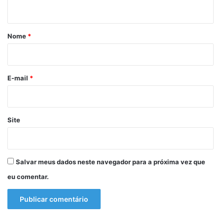
t
á
r
Nome
*
i
o
*
E-mail
*
Site
Salvar meus dados neste navegador para a próxima vez que
eu comentar.