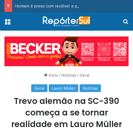
Homem é preso com revólver e pedra de crack durante ação da PM
Menu
Pr
Início
/
Notícias
/
Geral
Geral
Lauro Müller
Notícias
Trevo alemão na SC-390
começa a se tornar
realidade em Lauro Müller