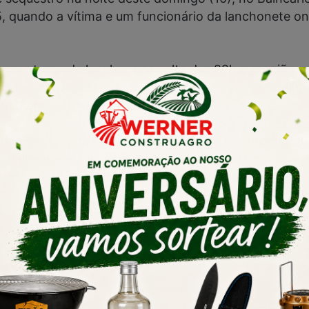
h15, quando a vítima e um funcionário da lanchonete 
ma entrega de lanches por volta das 22h na região e
ma motocicleta Honda Bros vermelha, que emparelha
ma arma de fogo e o obrigou a parar.
da CG 125, da lanchonete, enquanto o outro obrigo
o Balneário Arroio Corrente, onde a forçaram a tirar
onda CG 125, placa MLN8I34, os ladrões roubaram t
Continua após anúncio