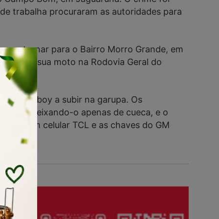
onde trabalha procuraram as autoridades para
, ao retornar para o Bairro Morro Grande, em
ram com sua moto na Rodovia Geral do
u o motoboy a subir na garupa. Os
 a roupa, deixando-o apenas de cueca, e o
ambém um celular TCL e as chaves do GM