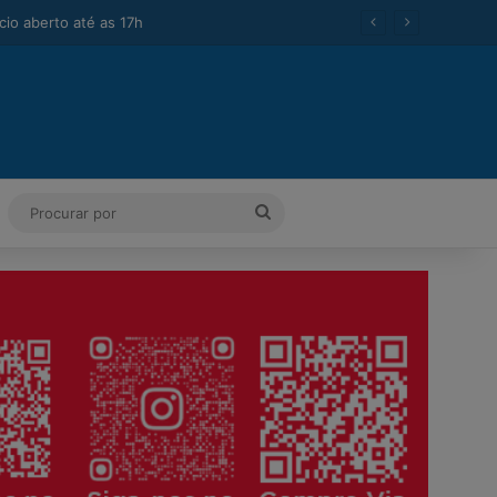
ok
Tube
Instagram
Procurar
por