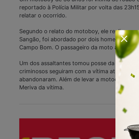
reportado à Polícia Militar por volta das 23
relatar o ocorrido.
Segundo o relato do motoboy, ele realizava u
Sangão, foi abordado por dois homens em u
Campo Bom. O passageiro da moto apontou u
Um dos assaltantes tomou posse da moto Hon
criminosos seguiram com a vítima até o Bairr
abandonaram. Além de levar a motocicleta H
Meriva da vítima.