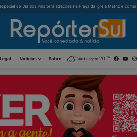
modal-check
alcança maior Ideb da história e sobe 22 posições em Santa Catarina
℃
Facebo
You
20
Legal
Notícias
Sobre
São Ludgero