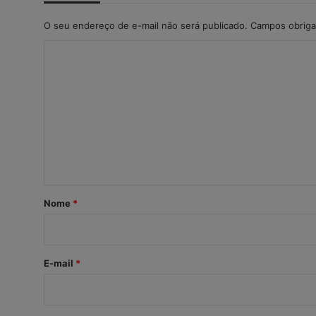
O seu endereço de e-mail não será publicado.
Campos obriga
C
o
m
e
n
t
á
r
Nome
*
i
o
*
E-mail
*