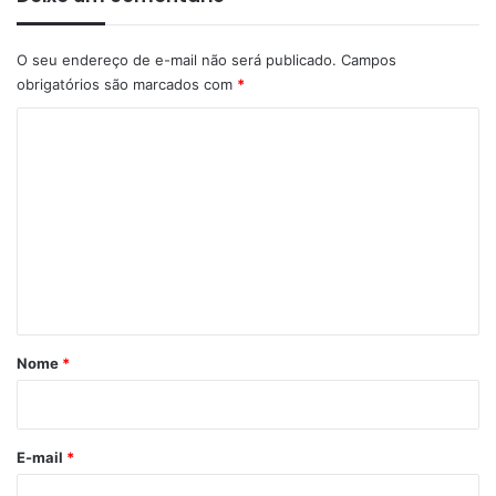
O seu endereço de e-mail não será publicado.
Campos
obrigatórios são marcados com
*
C
o
m
e
n
t
á
r
Nome
*
i
o
*
E-mail
*