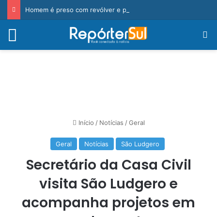
Homem é preso com revólver e pedra de crack durante ação da PM
Menu
Pr
Início
/
Notícias
/
Geral
Geral
Notícias
São Ludgero
Secretário da Casa Civil
visita São Ludgero e
acompanha projetos em