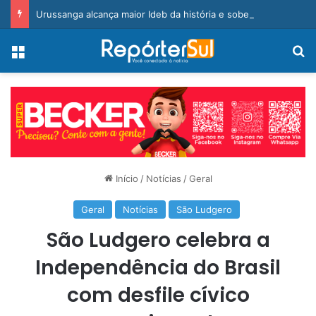
Urussanga alcança maior Ideb da história e sobe 22 posições em Santa Catarina
Menu
Pr
Início
/
Notícias
/
Geral
Geral
Notícias
São Ludgero
São Ludgero celebra a
Independência do Brasil
com desfile cívico