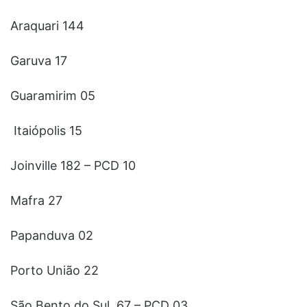
Araquari 144
Garuva 17
Guaramirim 05
Itaiópolis 15
Joinville 182 – PCD 10
Mafra 27
Papanduva 02
Porto União 22
São Bento do Sul 67 – PCD 03