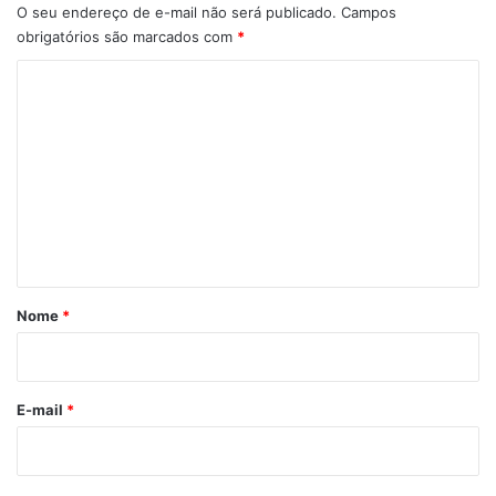
O seu endereço de e-mail não será publicado.
Campos
obrigatórios são marcados com
*
C
o
m
e
n
t
á
r
Nome
*
i
o
*
E-mail
*