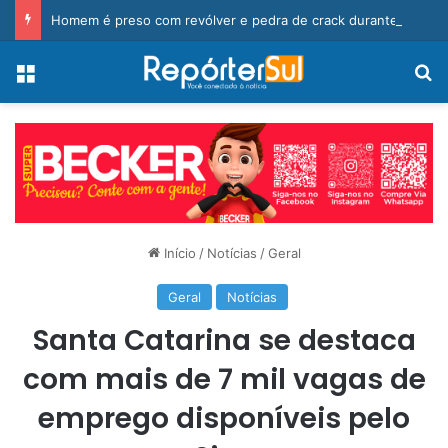
Homem é preso com revólver e pedra de crack durante ação da PM
Menu
Pr
Início
/
Notícias
/
Geral
Geral
Notícias
Santa Catarina se destaca
com mais de 7 mil vagas de
emprego disponíveis pelo