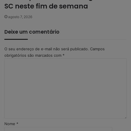
SC neste fim de semana
agosto 7, 2026
Deixe um comentário
O seu endereço de e-mail não será publicado.
Campos
obrigatórios são marcados com
*
C
o
m
e
n
t
á
r
i
o
Nome
*
*