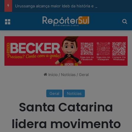
modal-check
Urussanga alcança maior Ideb da história e sobe 22 posições em Santa Catarina
Menu
Pr
Início
/
Notícias
/
Geral
Geral
Notícias
Santa Catarina
lidera movimento