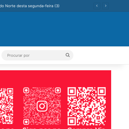
ok
Tube
Instagram
Procurar
por