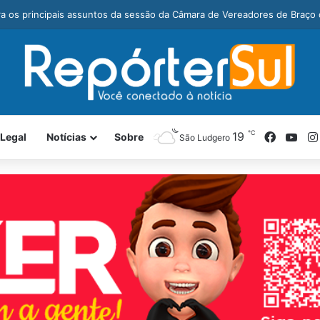
eiros e Cuzidos farão final inédita na Taça Cegero 2026
℃
Facebo
You
19
 Legal
Notícias
Sobre
São Ludgero