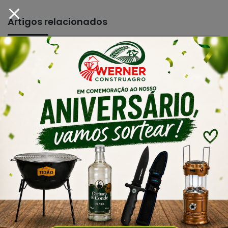
Artigos relacionados
Sábado D especial de Dia
Urussanga alcança maior
dos Pais terá atrações na
Ideb da história e sobe 22
Praça da Igreja Matriz e
posições em Santa
comércio aberto até as
Catarina
17h
agosto 7, 2026
agosto 7, 2026