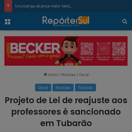
modal-check
Urussanga alcança maior Ideb da história e sobe 22 posições em Santa Catarina
Menu
Pr
Início
/
Notícias
/
Geral
Geral
Notícias
Tubarão
Projeto de Lei de reajuste aos
professores é sancionado
em Tubarão