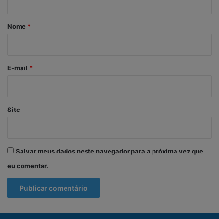
á
r
Nome
*
i
o
*
E-mail
*
Site
Salvar meus dados neste navegador para a próxima vez que
eu comentar.