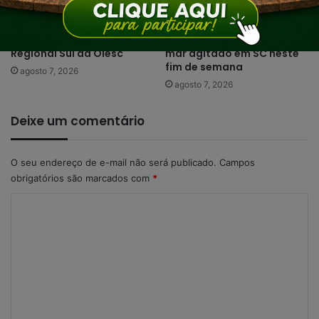
Tubarão avança com bons
Frente fria traz temporais,
resultados na etapa
queda de temperatura e
Regional Sul da Olesc
mar agitado em SC neste
fim de semana
agosto 7, 2026
agosto 7, 2026
Deixe um comentário
O seu endereço de e-mail não será publicado.
Campos
obrigatórios são marcados com
*
C
o
m
e
n
t