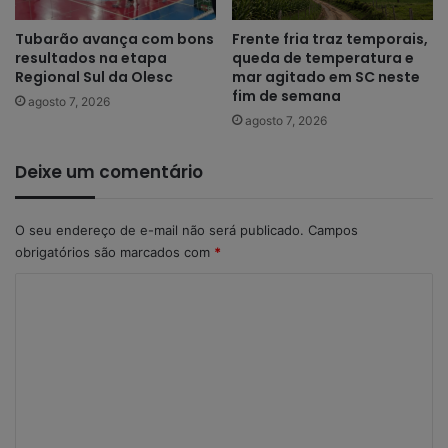
Tubarão avança com bons
Frente fria traz temporais,
resultados na etapa
queda de temperatura e
Regional Sul da Olesc
mar agitado em SC neste
fim de semana
agosto 7, 2026
agosto 7, 2026
Deixe um comentário
O seu endereço de e-mail não será publicado.
Campos
obrigatórios são marcados com
*
C
o
m
e
n
t