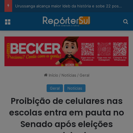
modal-check
Urussanga alcança maior Ideb da história e sobe 22 posições em Santa Catarina
Menu
Pr
Início
/
Notícias
/
Geral
Geral
Notícias
Proibição de celulares nas
escolas entra em pauta no
Senado após eleições