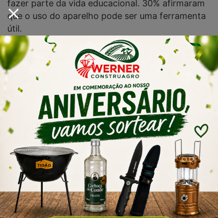
fazer parte da vida educacional. 30% afirmaram
que o uso do aparelho pode ser uma ferramenta
útil.
Proposta do MEC quer dar
segurança a legislações
estaduais
O
MEC
trabalha em um projeto de lei para proibir
o uso dos aparelhos nas escolas. Segundo a
pasta, a intenção da proposta é garantir maior
segurança jurídica aos estados que já possuem
leis que proíbem os celulares nas escolas.
O MEC ainda argumenta que a medida está em
consonância com o resultado de estudos
internacionais sobre o tema, os quais apontam