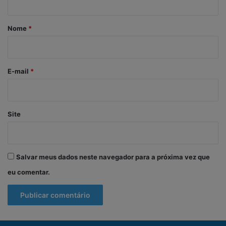
á
r
Nome
*
i
o
*
E-mail
*
Site
Salvar meus dados neste navegador para a próxima vez que
eu comentar.