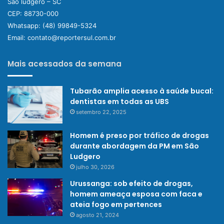
São ludgero – SC
CEP: 88730-000
Whatsapp:
(48) 99849-5324
Email:
contato@reportersul.com.br
Mais acessados da semana
Tubarão amplia acesso à saúde bucal:
dentistas em todas as UBS
setembro 22, 2025
Homem é preso por tráfico de drogas
durante abordagem da PM em São
Ludgero
julho 30, 2026
Urussanga: sob efeito de drogas,
homem ameaça esposa com faca e
ateia fogo em pertences
agosto 21, 2024