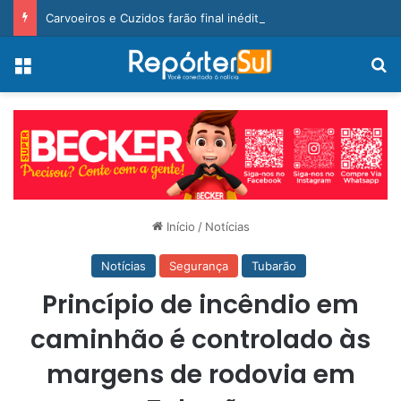
Carvoeiros e Cuzidos farão final inédita na Taça Cegero 2026
Menu
Pr
Início
/
Notícias
Notícias
Segurança
Tubarão
Princípio de incêndio em
caminhão é controlado às
margens de rodovia em