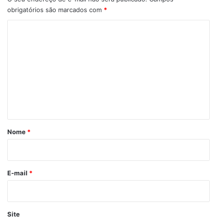
obrigatórios são marcados com
*
C
o
m
e
n
t
á
r
Nome
*
i
o
*
E-mail
*
Site