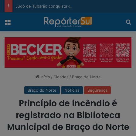
modal-check
Judô de Tubarão conquista ouro e bronze no Campeonato Regional Litoral em São Bento do Sul
Menu
Pr
Início
/
Cidades
/
Braço do Norte
Braço do Norte
Notícias
Segurança
Princípio de incêndio é
registrado na Biblioteca
Municipal de Braço do Norte