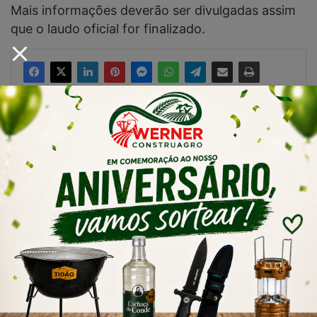
Mais informações deverão ser divulgadas assim
que o laudo oficial for finalizado.
Artigos relacionados
Tubarão conquista 3°
Judô de Tubarão
lugar geral na etapa
conquista ouro e bronze
Regional Sul da Olesc
no Campeonato Regional
Litoral em São Bento do Sul
agosto 10, 2026
agosto 10, 2026