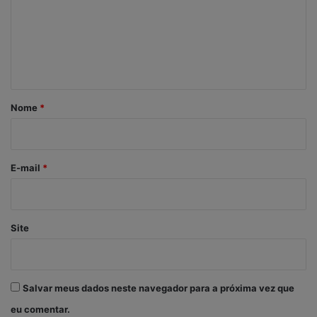
e
n
t
á
r
Nome
*
i
o
*
E-mail
*
Site
Salvar meus dados neste navegador para a próxima vez que
eu comentar.