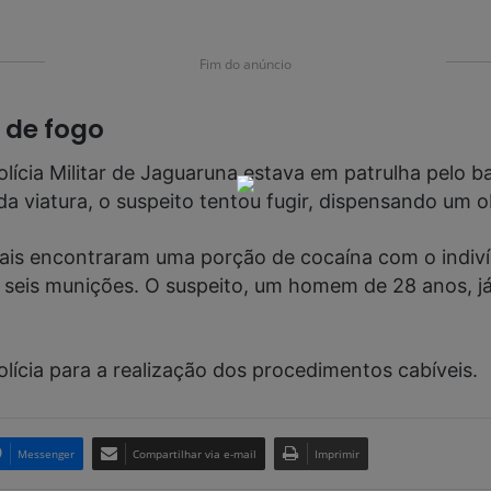
Fim do anúncio
 de fogo
olícia Militar de Jaguaruna estava em patrulha pelo
da viatura, o suspeito tentou fugir, dispensando um 
iais encontraram uma porção de cocaína com o indiví
 seis munições. O suspeito, um homem de 28 anos, já
lícia para a realização dos procedimentos cabíveis.
Messenger
Compartilhar via e-mail
Imprimir