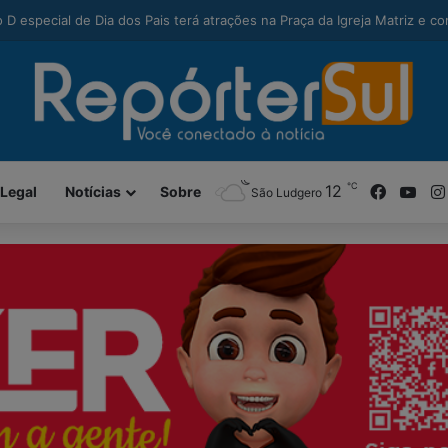
modal-check
nga alcança maior Ideb da história e sobe 22 posições em Santa Catari
℃
Facebo
You
12
 Legal
Notícias
Sobre
São Ludgero