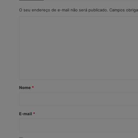
O seu endereço de e-mail não será publicado.
Campos obriga
C
o
m
e
n
t
á
r
Nome
*
i
o
*
E-mail
*