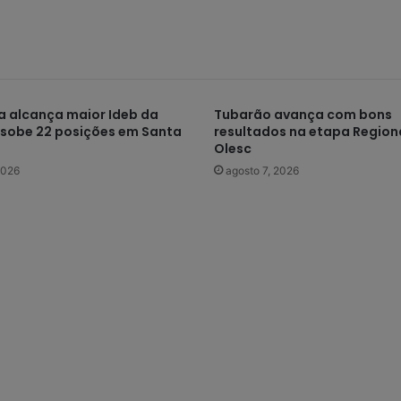
 alcança maior Ideb da
Tubarão avança com bons
e sobe 22 posições em Santa
resultados na etapa Regiona
Olesc
2026
agosto 7, 2026