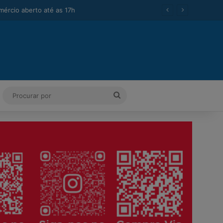
na
ok
Tube
Instagram
Procurar
por