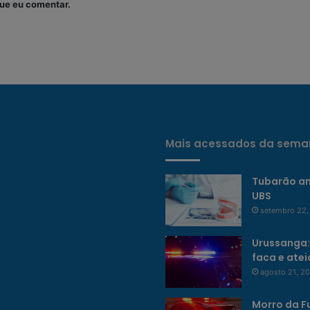
ue eu comentar.
Mais acessados da sema
Tubarão am
UBS
setembro 22,
Urussanga:
faca e ate
agosto 21, 2
Morro da F