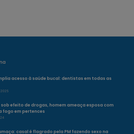
na
plia acesso à saúde bucal: dentistas em todas as
 2025
 sob efeito de drogas, homem ameaça esposa com
ia fogo em pertences
024
umaça: casal é flagrado pela PM fazendo sexo na