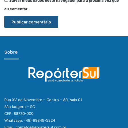
Salvar meus dados neste navegador para a próxima vez que
eu comentar.
Sobre
Rua XV de Novembro – Centro – 80, sala 01
São ludgero – SC
CEP: 88730-000
Whatsapp:
(48) 99849-5324
Email:
contato@reportersul.com.br