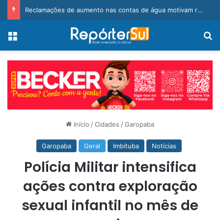
Reclamações de aumento nas contas de água motivam requerimento de vereador em BN
Menu
Pr
Início
/
Cidades
/
Garopaba
Garopaba
Geral
Imbituba
Notícias
Polícia Militar intensifica
ações contra exploração
sexual infantil no mês de