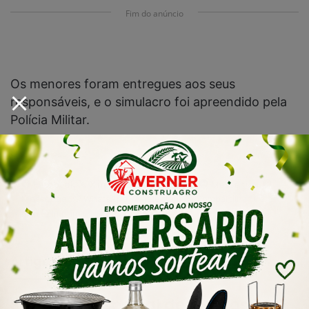
Fim do anúncio
Os menores foram entregues aos seus
responsáveis, e o simulacro foi apreendido pela
Polícia Militar.
setembro 25, 2024
Facebook
X
Linkedin
Pinterest
Messenger
Messenger
WhatsApp
Telegram
Compartilhar via e-
mail
Imprimir
Artigos relacionados
Sábado D especial de Dia dos Pais