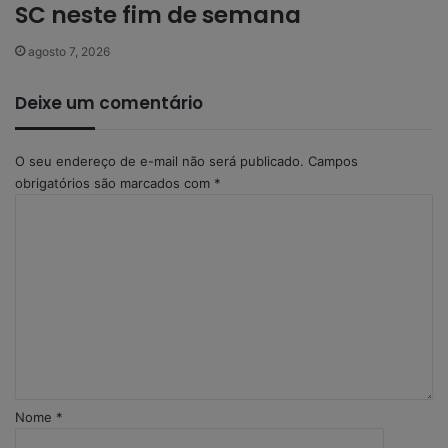
SC neste fim de semana
agosto 7, 2026
Deixe um comentário
O seu endereço de e-mail não será publicado.
Campos
obrigatórios são marcados com
*
C
o
m
e
n
t
á
r
i
o
Nome
*
*