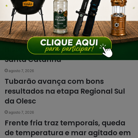
terá atrações na Praça da Igreja
Matriz e comércio aberto até as 17h
agosto 7, 2026
Urussanga alcança maior Ideb da
história e sobe 22 posições em
Santa Catarina
agosto 7, 2026
Tubarão avança com bons
resultados na etapa Regional Sul
da Olesc
agosto 7, 2026
Frente fria traz temporais, queda
de temperatura e mar agitado em