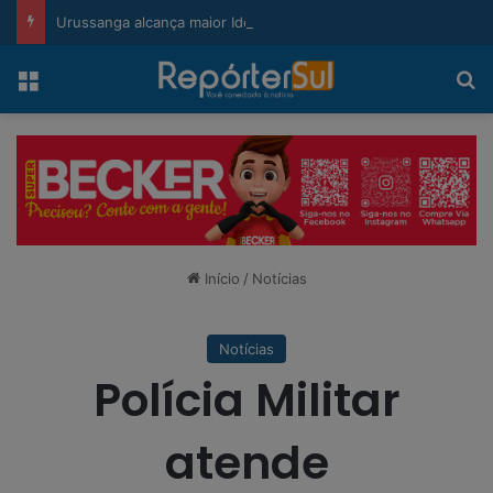
modal-check
Urussanga alcança maior Ideb da história e sobe 22 posições em Santa Catarina
Menu
Pr
Início
/
Notícias
Notícias
Polícia Militar
atende