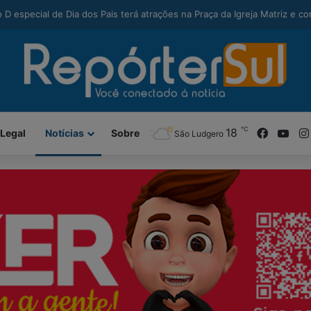
modal-check
nga alcança maior Ideb da história e sobe 22 posições em Santa Catari
℃
Facebo
You
18
 Legal
Notícias
Sobre
São Ludgero