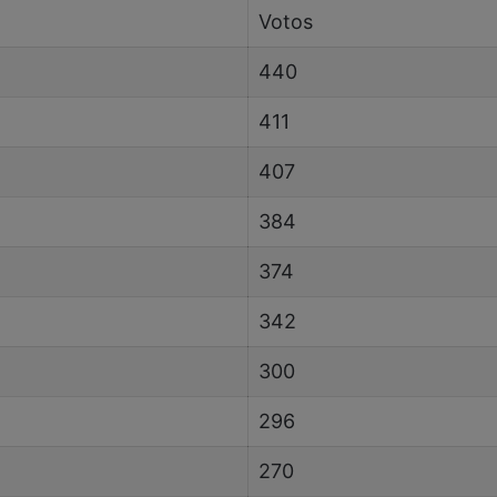
Votos
440
411
407
384
374
342
300
296
270