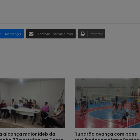
Messenger
Compartilhar via e-mail
Imprimir
 alcança maior Ideb da
Tubarão avança com bons