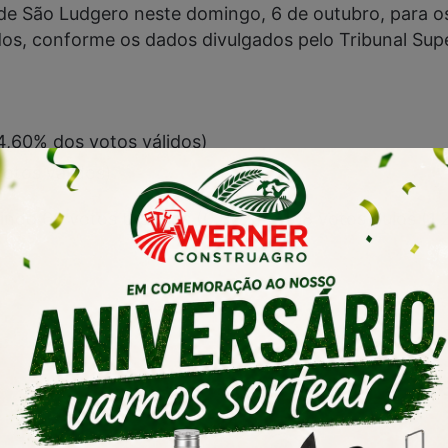
ito de São Ludgero neste domingo, 6 de outubro, para 
os, conforme os dados divulgados pelo Tribunal Super
4,60% dos votos válidos)
otos válidos)
uindo 69 votos brancos (0,82%) e 108 votos nulos (1
Continua após anúncio