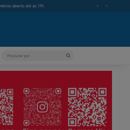
na
ok
Tube
Instagram
Procurar
por