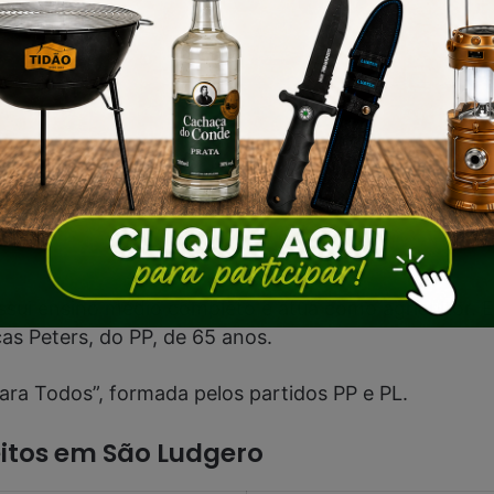
Fim do anúncio
ssui ensino médio completo e atua como agricultor. El
cas Peters, do PP, de 65 anos.
a Todos”, formada pelos partidos PP e PL.
eitos em São Ludgero