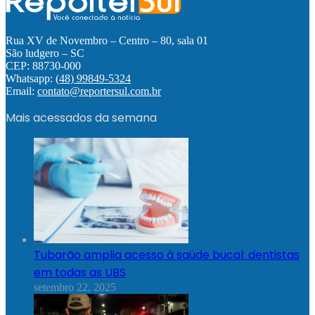
Rua XV de Novembro – Centro – 80, sala 01
São ludgero – SC
CEP: 88730-000
Whatsapp:
(48) 99849-5324
Email:
contato@reportersul.com.br
Mais acessados da semana
Tubarão amplia acesso à saúde bucal: dentistas
em todas as UBS
setembro 22, 2025