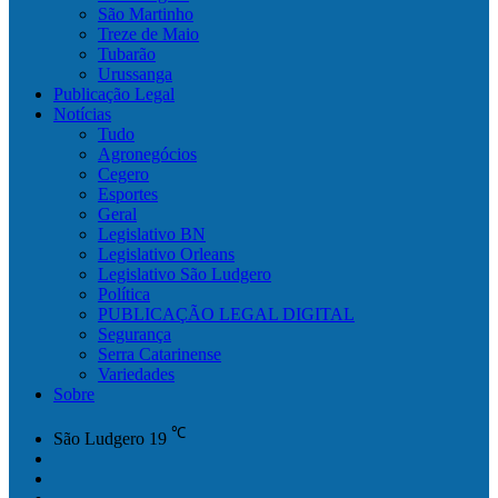
São Martinho
Treze de Maio
Tubarão
Urussanga
Publicação Legal
Notícias
Tudo
Agronegócios
Cegero
Esportes
Geral
Legislativo BN
Legislativo Orleans
Legislativo São Ludgero
Política
PUBLICAÇÃO LEGAL DIGITAL
Segurança
Serra Catarinense
Variedades
Sobre
℃
São Ludgero
19
Facebook
YouTube
Instagram