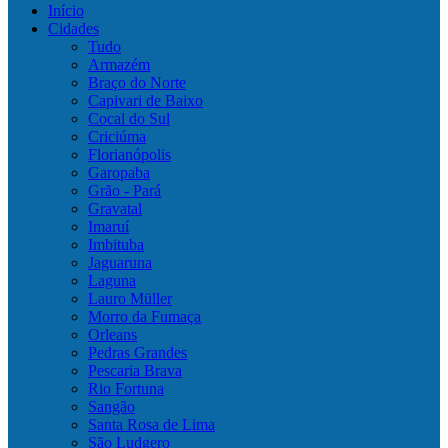
Início
Cidades
Tudo
Armazém
Braço do Norte
Capivari de Baixo
Cocal do Sul
Criciúma
Florianópolis
Garopaba
Grão - Pará
Gravatal
Imaruí
Imbituba
Jaguaruna
Laguna
Lauro Müller
Morro da Fumaça
Orleans
Pedras Grandes
Pescaria Brava
Rio Fortuna
Sangão
Santa Rosa de Lima
São Ludgero