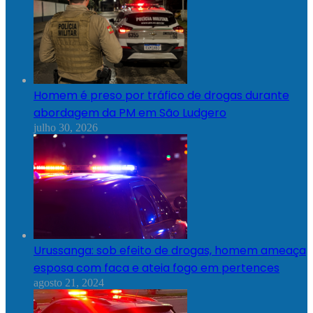
Homem é preso por tráfico de drogas durante
abordagem da PM em São Ludgero
julho 30, 2026
Urussanga: sob efeito de drogas, homem ameaça
esposa com faca e ateia fogo em pertences
agosto 21, 2024