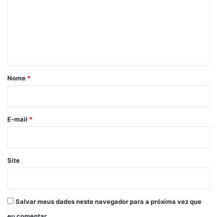
m
e
n
t
á
r
Nome
*
i
o
*
E-mail
*
Site
Salvar meus dados neste navegador para a próxima vez que
eu comentar.