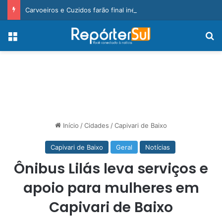
Carvoeiros e Cuzidos farão final inédita na Taça Cegero 2026
Menu
Pr
Início
/
Cidades
/
Capivari de Baixo
Capivari de Baixo
Geral
Notícias
Ônibus Lilás leva serviços e
apoio para mulheres em
Capivari de Baixo