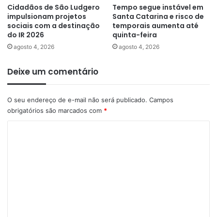
Cidadãos de São Ludgero
Tempo segue instável em
impulsionam projetos
Santa Catarina e risco de
sociais com a destinação
temporais aumenta até
do IR 2026
quinta-feira
agosto 4, 2026
agosto 4, 2026
Deixe um comentário
O seu endereço de e-mail não será publicado.
Campos
obrigatórios são marcados com
*
C
o
m
e
n
t
á