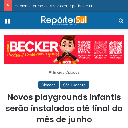
Homem é preso com revólver e pedra de crack durante ação da PM
Menu
Pr
Início
/
Cidades
Cidades
São Ludgero
Novos playgrounds infantis
serão instalados até final do
mês de junho