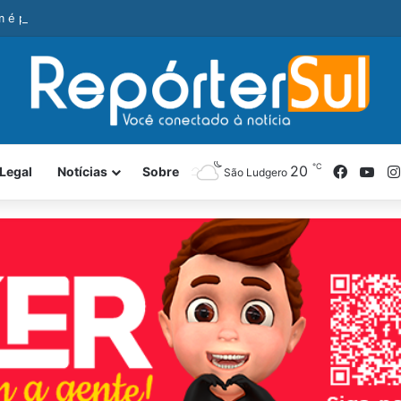
é preso com revólver e pedra de crack durante ação da PM
℃
Facebo
You
20
Legal
Notícias
Sobre
São Ludgero