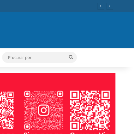
ok
Tube
Instagram
Procurar
por