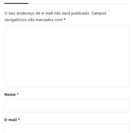
O seu endereço de e-mail não será publicado.
Campos
obrigatórios são marcados com
*
C
o
m
e
n
t
á
r
Nome
*
i
o
*
E-mail
*