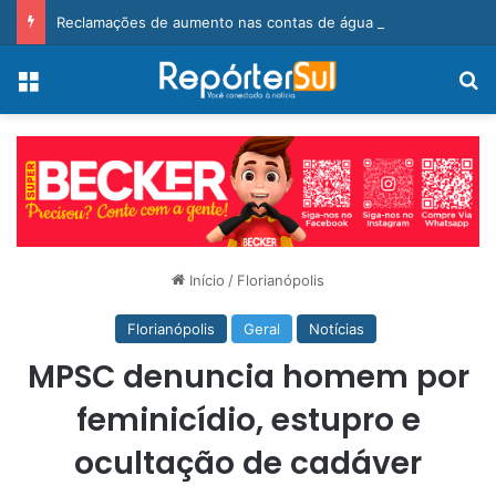
Reclamações de aumento nas contas de água motivam requerimento de vereador em BN
Menu
Pr
Início
/
Florianópolis
Florianópolis
Geral
Notícias
MPSC denuncia homem por
feminicídio, estupro e
ocultação de cadáver