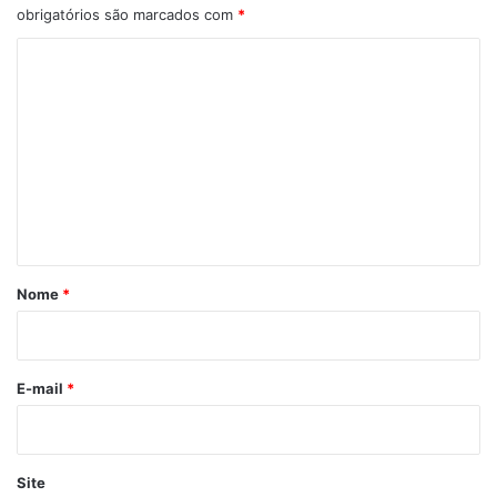
obrigatórios são marcados com
*
C
o
m
e
n
t
á
r
Nome
*
i
o
*
E-mail
*
Site