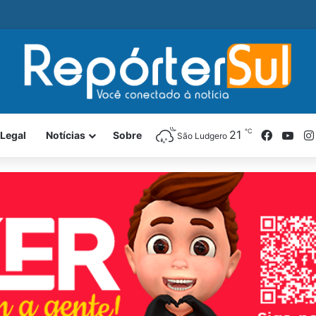
é preso com revólver e pedra de crack durante ação da PM
℃
Facebo
You
21
 Legal
Notícias
Sobre
São Ludgero