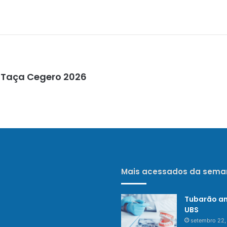
a Taça Cegero 2026
Mais acessados da sema
Tubarão am
UBS
setembro 22,