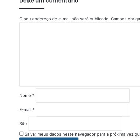
Deixe um comentário
O seu endereço de e-mail não será publicado.
Campos obriga
C
o
m
e
n
t
á
r
i
o
*
Nome
*
E-mail
*
Site
Salvar meus dados neste navegador para a próxima vez qu