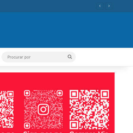
ok
Tube
Instagram
Procurar
por