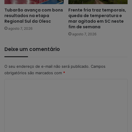
Tubarão avança com bons
Frente fria traz temporais,
resultados na etapa
queda de temperatura e
Regional Sul da Olesc
mar agitado em SC neste
fim de semana
agosto 7, 2026
agosto 7, 2026
Deixe um comentário
O seu endereço de e-mail não será publicado.
Campos
obrigatórios são marcados com
*
C
o
m
e
n
t