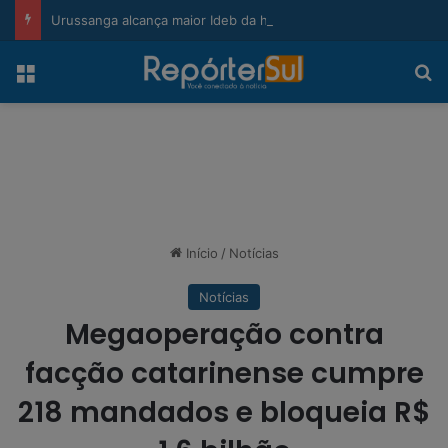
modal-check
Urussanga alcança maior Ideb da história e sobe 22 posições em Santa Catarina
Menu
Pr
Início
/
Notícias
Notícias
Megaoperação contra
facção catarinense cumpre
218 mandados e bloqueia R$