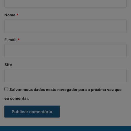
á
r
Nome
*
i
o
*
E-mail
*
Site
Salvar meus dados neste navegador para a próxima vez que
eu comentar.