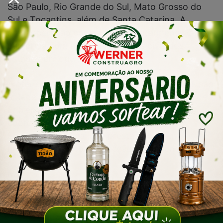
São Paulo, Rio Grande do Sul, Mato Grosso do
Sul e Tocantins, além de Santa Catarina. A
megaoperação contra facção catarinense é
cumprida com apoio das polícias civis dos
estados em que ocorre.
A ofensiva foi denominada Renorcrim, em alusão
à Rede Nacional de Unidades Especializadas de
Enfrentamento às Organizações Criminosas,
coordenada pelo Ministério da Justiça e
Segurança Pública, que presta apoio na
megaoperação contra facção catarinense.
ND+