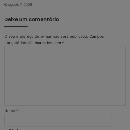
agosto 7, 2026
Deixe um comentário
O seu endereço de e-mail não será publicado.
Campos
obrigatórios são marcados com
*
C
o
m
e
n
t
á
r
i
o
Nome
*
*