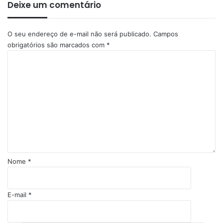
Deixe um comentário
O seu endereço de e-mail não será publicado.
Campos
obrigatórios são marcados com
*
C
o
m
e
n
t
á
r
i
o
Nome
*
*
E-mail
*