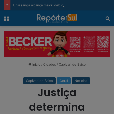
modal-check
Urussanga alcança maior Ideb da história e sobe 22 posições em Santa Catarina
Menu
Pr
Início
/
Cidades
/
Capivari de Baixo
Capivari de Baixo
Geral
Notícias
Justiça
determina