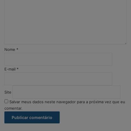
m
e
n
t
á
r
i
o
Nome
*
*
E-mail
*
Site
Salvar meus dados neste navegador para a próxima vez que eu
comentar.