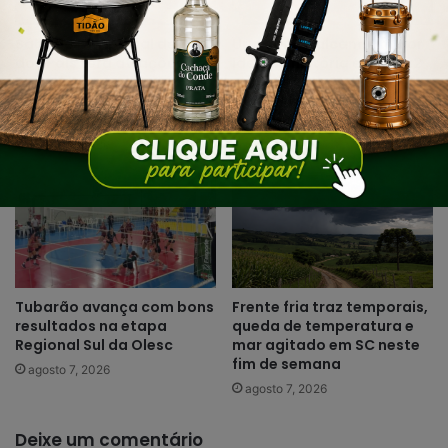
Sábado D especial de Dia
Urussanga alcança maior
dos Pais terá atrações na
Ideb da história e sobe 22
Praça da Igreja Matriz e
posições em Santa
comércio aberto até as
Catarina
17h
agosto 7, 2026
agosto 7, 2026
Tubarão avança com bons
Frente fria traz temporais,
resultados na etapa
queda de temperatura e
Regional Sul da Olesc
mar agitado em SC neste
fim de semana
agosto 7, 2026
agosto 7, 2026
Deixe um comentário