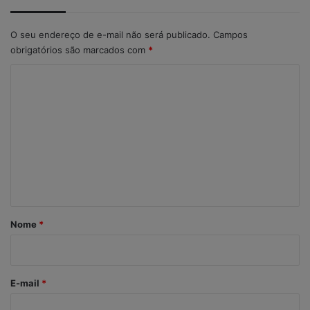
O seu endereço de e-mail não será publicado.
Campos
obrigatórios são marcados com
*
C
o
m
e
n
t
á
r
Nome
*
i
o
*
E-mail
*