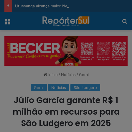
modal-check
Urussanga alcança maior Ideb da história e sobe 22 posições em Santa Catarina
Menu
Pr
Início
/
Notícias
/
Geral
Geral
Notícias
São Ludgero
Júlio Garcia garante R$ 1
milhão em recursos para
São Ludgero em 2025