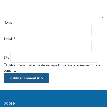
á
r
i
o
Nome
*
*
E-mail
*
Site
Salvar meus dados neste navegador para a próxima vez que eu
comentar.
Sobre