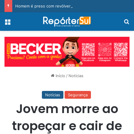
Homem é preso com revólver e pedra de crack durante ação da PM
Menu
Pr
Início
/
Notícias
Notícias
Segurança
Jovem morre ao
tropeçar e cair de