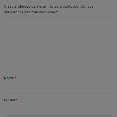
O seu endereço de e-mail não será publicado.
Campos
obrigatórios são marcados com
*
C
o
m
e
n
t
á
r
Nome
*
i
o
*
E-mail
*