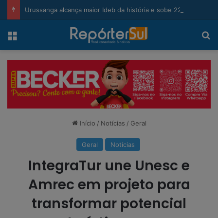
modal-check
Urussanga alcança maior Ideb da história e sobe 22 posições em Santa Catarina
Menu
Pr
Início
/
Notícias
/
Geral
Geral
Notícias
IntegraTur une Unesc e
Amrec em projeto para
transformar potencial