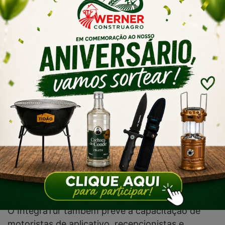
integrar roteiros turísticos. “Quando unimos as
rotas, todos se fortalecem. Mais que uma
plataforma, o programa envolve capacitação de
pessoas, qualificação de empreendimentos e
melhorias em infraestrutura. É um projeto
robusto, que concretiza o sonho antigo de ver a
Amrec trabalhar unida pelo turismo”, explicou.
Durante o ato de assinatura, os agentes de
Inovação da Unesc, Paulo Priante e Tayse
Nicoladelli, detalharam soluções como um
sistema regional de ciclovias, portais digitais e a
organização da oferta turística.
Futuro em rede
O IntegraTur também prevê a capacitação de
motoristas de aplicativo, recepcionistas e