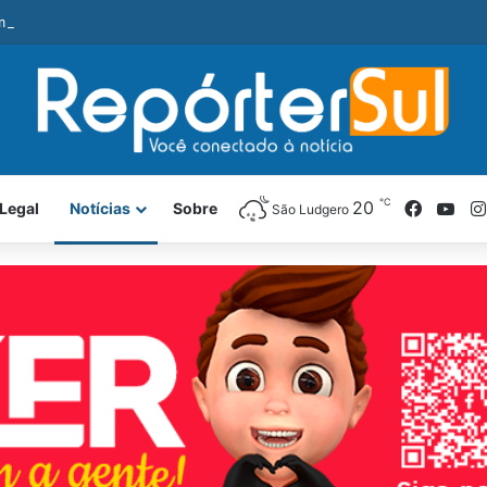
é preso com revólver e pedra de crack durante ação da PM
℃
Facebo
You
20
Legal
Notícias
Sobre
São Ludgero