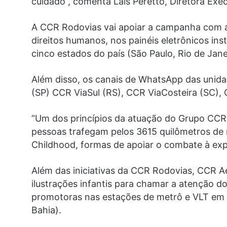
cuidado”, comenta Laís Peretto, Diretora Exec
A CCR Rodovias vai apoiar a campanha com a
direitos humanos, nos painéis eletrônicos ins
cinco estados do país (São Paulo, Rio de Jane
Além disso, os canais de WhatsApp das unid
(SP) CCR ViaSul (RS), CCR ViaCosteira (SC),
“Um dos princípios da atuação do Grupo CCR é
pessoas trafegam pelos 3615 quilômetros de 
Childhood, formas de apoiar o combate à exp
Além das iniciativas da CCR Rodovias, CCR 
ilustrações infantis para chamar a atenção d
promotoras nas estações de metrô e VLT em S
Bahia).