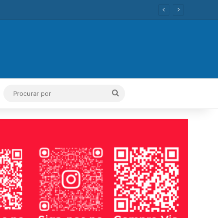
ok
Tube
Instagram
Procurar
por