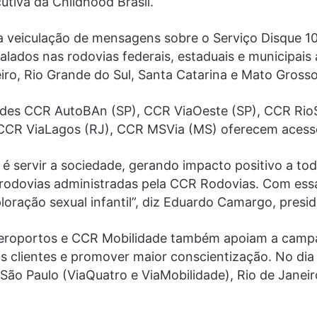
utiva da Childhood Brasil.
 veiculação de mensagens sobre o Serviço Disque 10
talados nas rodovias federais, estaduais e municipai
iro, Rio Grande do Sul, Santa Catarina e Mato Grosso
ades CCR AutoBAn (SP), CCR ViaOeste (SP), CCR Rio
 CCR ViaLagos (RJ), CCR MSVia (MS) oferecem acesso
 servir a sociedade, gerando impacto positivo a tod
rodovias administradas pela CCR Rodovias. Com ess
loração sexual infantil”, diz Eduardo Camargo, pres
Aeroportos e CCR Mobilidade também apoiam a campa
os clientes e promover maior conscientização. No dia
ão Paulo (ViaQuatro e ViaMobilidade), Rio de Janei