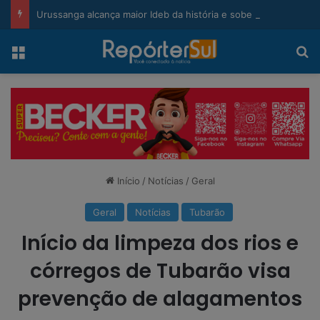
modal-check
Urussanga alcança maior Ideb da história e sobe 22 posições em Santa Catarina
Menu
Pr
Início
/
Notícias
/
Geral
Geral
Notícias
Tubarão
Início da limpeza dos rios e
córregos de Tubarão visa
prevenção de alagamentos