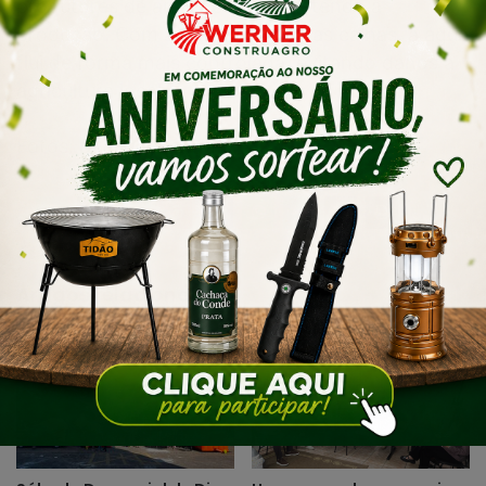
produtores de arroz, comprometendo a
produção. Com a manutenção das calhas, a água
flui de forma mais controlada, evitando danos à
agricultura local.
Fotos:
Divulgação/PMT
Artigos relacionados