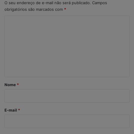
O seu endereço de e-mail não será publicado.
Campos
obrigatórios são marcados com
*
C
o
m
e
n
t
á
r
Nome
*
i
o
*
E-mail
*