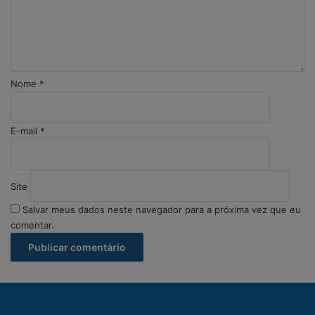
t
á
r
i
o
Nome
*
*
E-mail
*
Site
Salvar meus dados neste navegador para a próxima vez que eu
comentar.