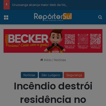
modal-check
Urussanga alcança maior Ideb da história e sobe 22 posições em Santa Catarina
Menu
Pr
Início
/
Notícias
Notícias
São Ludgero
Segurança
Incêndio destrói
residência no