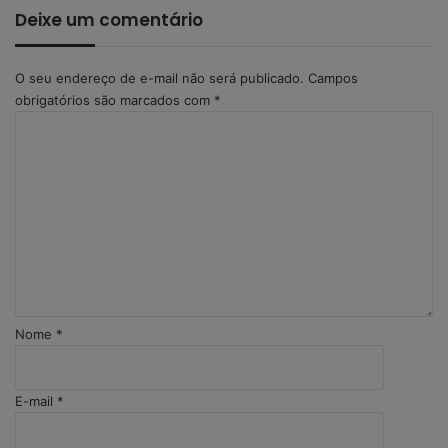
Deixe um comentário
O seu endereço de e-mail não será publicado.
Campos
obrigatórios são marcados com
*
C
o
m
e
n
t
á
r
i
o
Nome
*
*
E-mail
*