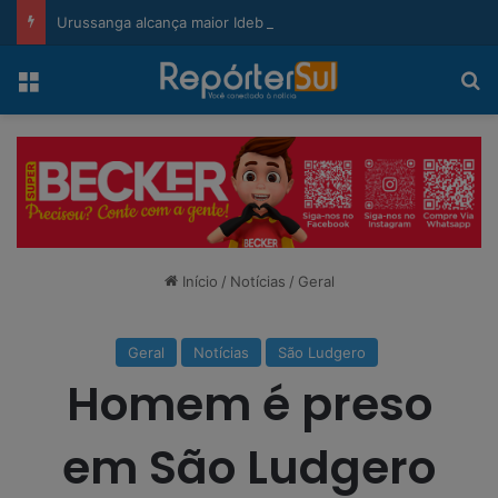
modal-check
Urussanga alcança maior Ideb da história e sobe 22 posições em Santa Catarina
Menu
Pr
Início
/
Notícias
/
Geral
Geral
Notícias
São Ludgero
Homem é preso
em São Ludgero