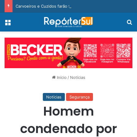
Carvoeiros e Cuzidos farão final inédita na Taça Cegero 2026
Menu
Pr
Início
/
Notícias
Notícias
Segurança
Homem
condenado por