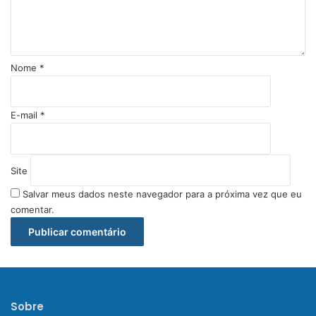
á
r
i
o
Nome
*
*
E-mail
*
Site
Salvar meus dados neste navegador para a próxima vez que eu
comentar.
Sobre