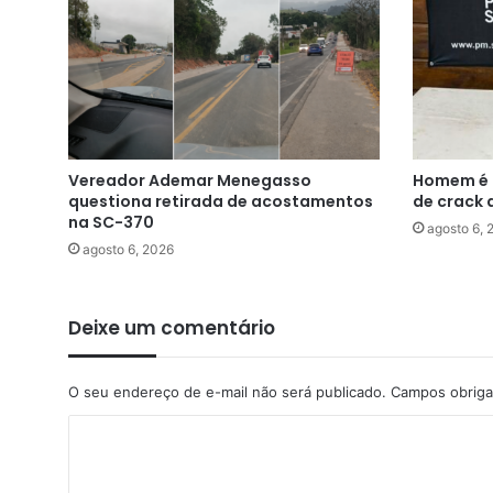
Vereador Ademar Menegasso
Homem é p
questiona retirada de acostamentos
de crack 
na SC-370
agosto 6, 
agosto 6, 2026
Deixe um comentário
O seu endereço de e-mail não será publicado.
Campos obriga
C
o