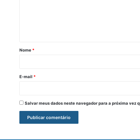
m
e
n
t
á
r
Nome
*
i
o
*
E-mail
*
Salvar meus dados neste navegador para a próxima vez q