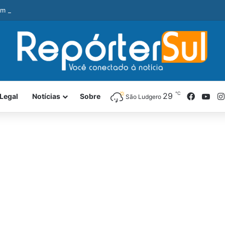
 é preso com revólver e pedra de crack durante ação da PM
℃
Facebo
You
29
Legal
Notícias
Sobre
São Ludgero